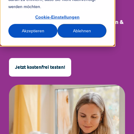
werden möchten.
Alle Infos digital an einem Ort.
Cookie-Einstellungen
Schneller, direkter Austausch mit Eltern &
Team.
Akzeptieren
Ablehnen
Kita-Alltag entspannt organisieren.
Jetzt kostenfrei testen!