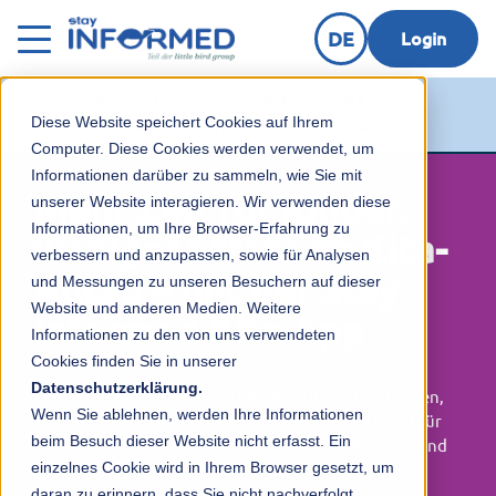
DE
Login
Weniger Organisation – mehr Zeit für Kinder.
Diese Website speichert Cookies auf Ihrem
Jetzt kostenfrei 14 Tage testen!
Computer. Diese Cookies werden verwendet, um
Informationen darüber zu sammeln, wie Sie mit
Mehr Zeit für Kinder,
unserer Website interagieren. Wir verwenden diese
Informationen, um Ihre Browser-Erfahrung zu
weniger Stress im Kita-
verbessern und anzupassen, sowie für Analysen
Alltag – mit der Stay
und Messungen zu unseren Besuchern auf dieser
Website und anderen Medien. Weitere
Informed Kita App
Informationen zu den von uns verwendeten
Cookies finden Sie in unserer
Datenschutzerklärung.
Kinder digital ein- und auschecken, Eltern informieren,
Wenn Sie ablehnen, werden Ihre Informationen
Termine zentral organisieren – Stay Informed sorgt für
beim Besuch dieser Website nicht erfasst. Ein
einen harmonischen Kita-Alltag, entlastet Ihr Team und
einzelnes Cookie wird in Ihrem Browser gesetzt, um
gibt Ihnen mehr Zeit für die Kinder.
daran zu erinnern, dass Sie nicht nachverfolgt