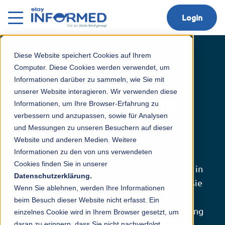
Login
Diese Website speichert Cookies auf Ihrem
Pressebereich –
Computer. Diese Cookies werden verwendet, um
Informationen darüber zu sammeln, wie Sie mit
Informationen und
unserer Website interagieren. Wir verwenden diese
Materialien rund um
Informationen, um Ihre Browser-Erfahrung zu
verbessern und anzupassen, sowie für Analysen
Stay Informed
und Messungen zu unseren Besuchern auf dieser
Website und anderen Medien. Weitere
Informationen zu den von uns verwendeten
Stay Informed ist Ihre digitale Lösung für
Cookies finden Sie in unserer
effiziente Kommunikation und Organisation in
Datenschutzerklärung.
Kitas, Grundschulen und Horte. Hier finden Sie
Wenn Sie ablehnen, werden Ihre Informationen
Logos, Pressemitteilungen und weitere
beim Besuch dieser Website nicht erfasst. Ein
Materialien, um Sie bei Ihrer Berichterstattung
einzelnes Cookie wird in Ihrem Browser gesetzt, um
daran zu erinnern, dass Sie nicht nachverfolgt