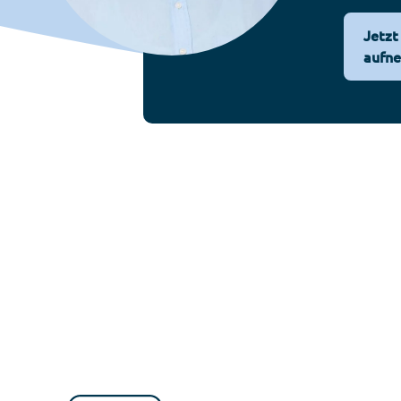
Jetzt
aufn