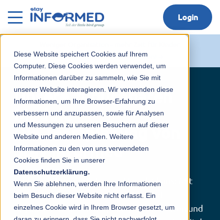
Login
Weniger Organisation – mehr Zeit für Kinder.
Diese Website speichert Cookies auf Ihrem
Jetzt kostenfrei 14 Tage testen!
Computer. Diese Cookies werden verwendet, um
Informationen darüber zu sammeln, wie Sie mit
unserer Website interagieren. Wir verwenden diese
Unsere zubuchbaren
Informationen, um Ihre Browser-Erfahrung zu
Module –
verbessern und anzupassen, sowie für Analysen
und Messungen zu unseren Besuchern auf dieser
Die Teamplanung von
Website und anderen Medien. Weitere
Stay Informed
Informationen zu den von uns verwendeten
Cookies finden Sie in unserer
Datenschutzerklärung.
Schluss mit Papierlisten und Excel-Chaos: Mit
Wenn Sie ablehnen, werden Ihre Informationen
der Teamplanung* von Stay Informed
beim Besuch dieser Website nicht erfasst. Ein
einzelnes Cookie wird in Ihrem Browser gesetzt, um
organisieren Sie Dienstpläne, Arbeitszeiten und
daran zu erinnern, dass Sie nicht nachverfolgt