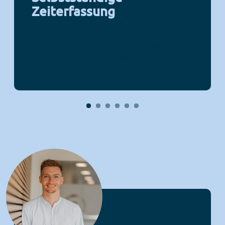
Zeiterfassung
Mitarbeitende können ihre Arbeits- und
Pausenzeiten direkt in der App erfassen,
einfach per Fingertipp („Start“, „Pause“,
„Ende“). Auch ohne Smartphone nutzbar.