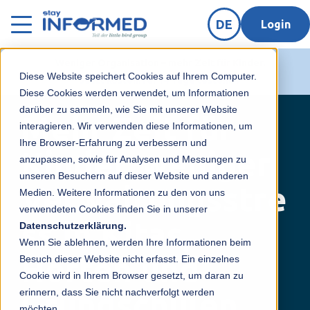
DE
Login
Weniger Organisation – mehr Zeit für Kinder.
Diese Website speichert Cookies auf Ihrem Computer.
Jetzt kostenfrei 14 Tage testen!
Diese Cookies werden verwendet, um Informationen
darüber zu sammeln, wie Sie mit unserer Website
Mehr Zeit für
interagieren. Wir verwenden diese Informationen, um
Ihre Browser-Erfahrung zu verbessern und
Kinder, weniger
anzupassen, sowie für Analysen und Messungen zu
unseren Besuchern auf dieser Website und anderen
Verwaltungsstre
Medien. Weitere Informationen zu den von uns
verwendeten Cookies finden Sie in unserer
ss in Kitas,
Datenschutzerklärung.
Wenn Sie ablehnen, werden Ihre Informationen beim
Horten und
Besuch dieser Website nicht erfasst. Ein einzelnes
Cookie wird in Ihrem Browser gesetzt, um daran zu
Grundschulen
erinnern, dass Sie nicht nachverfolgt werden
möchten.