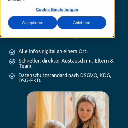
Einige zusätzliche Informationen in einer Zeile
Cookie-Einstellungen
Kinder im Fokus, Organisation im Griff:
Abwesenheiten erfassen, Termine planen, Kinder
Akzeptieren
Ablehnen
sicher ein- und auschecken und Eltern direkt
informieren – stressfrei und digital
Alle Infos digital an einem Ort.
Schneller, direkter Austausch mit Eltern &
Team.
Datenschutzstandard nach DSGVO, KDG,
DSG-EKD.