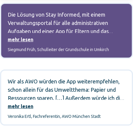
Die Lösung von Stay Informed, mit einem
Verwaltungsportal für alle administrativen
Aufgaben und einer App für Eltern und das
Kollegium, ist für uns im Schulalltag zu einem
mehr lesen
unverzichtbaren Werkzeug für Kommunikation
Siegmund Früh, Schulleiter der Grundschule in Umkirch
und Organisation geworden. Die Möglichkeit,
Rückmeldungen von Eltern digital zu erhalten,
einen Terminkalender zu verwalten und
Abwesenheitsmeldungen (z. B. bei Krankheit)
Wir als AWO würden die App weiterempfehlen,
online entgegenzunehmen, ohne morgens
schon allein für das Umweltthema: Papier und
unzählige Anrufe zu erhalten, entlastet uns
Ressourcen sparen. […] Außerdem würde ich die
enorm. Auch die schnelle Bereitstellung von
App weiterempfehlen, weil sie leicht verständlich
mehr lesen
Nachrichten und Informationen, die alle Eltern
ist und man einen guten Support und Service
Veronika Ertl, Fachreferentin, AWO München Stadt
direkt und transparent erreicht, erleichtert
bekommt, der erreichbar ist und zeitnah und
unseren Alltag und sorgt für eine strukturierte,
unkompliziert hilft.