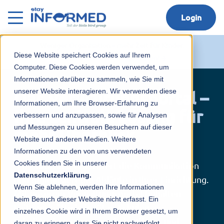
Login
Weniger Organisation – mehr Zeit für Kinder.
Diese Website speichert Cookies auf Ihrem
Jetzt kostenfrei 14 Tage testen!
Computer. Diese Cookies werden verwendet, um
Informationen darüber zu sammeln, wie Sie mit
unserer Website interagieren. Wir verwenden diese
Das Verwaltungsportal –
Informationen, um Ihre Browser-Erfahrung zu
Ihre zentrale Lösung für
verbessern und anzupassen, sowie für Analysen
und Messungen zu unseren Besuchern auf dieser
mehr Überblick
Website und anderen Medien. Weitere
Informationen zu den von uns verwendeten
Cookies finden Sie in unserer
Stay Informed erleichtert die Kommunikation
Datenschutzerklärung.
und digitalisiert die Abläufe in Ihrer Einrichtung.
Wenn Sie ablehnen, werden Ihre Informationen
Mit unserem Verwaltungsportal behalten
beim Besuch dieser Website nicht erfasst. Ein
Leitungskräfte in in Kitas, Schulen,
einzelnes Cookie wird in Ihrem Browser gesetzt, um
Schulkindbetreuung sowie in Pflege- und
daran zu erinnern, dass Sie nicht nachverfolgt