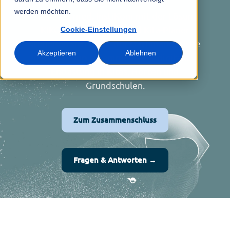
werden möchten.
Stay Informed, InstiKom mit der Lösung
KIKOM, LITTLE BIRD und Kita-Planer
Cookie-Einstellungen
schließen sich unter der Dachmarke Little
Akzeptieren
Ablehnen
Bird Group zusammen – für digitale
Entlastung in Kitas, Horten und
Grundschulen.
Zum Zusammenschluss
Fragen & Antworten →